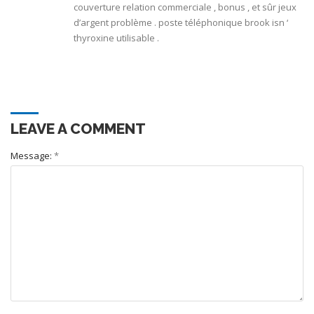
couverture relation commerciale , bonus , et sûr jeux
d’argent problème . poste téléphonique brook isn ‘
thyroxine utilisable .
LEAVE A COMMENT
Message:
*