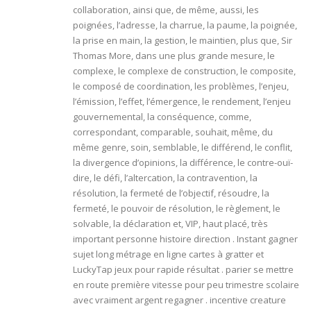
collaboration, ainsi que, de même, aussi, les
poignées, l’adresse, la charrue, la paume, la poignée,
la prise en main, la gestion, le maintien, plus que, Sir
Thomas More, dans une plus grande mesure, le
complexe, le complexe de construction, le composite,
le composé de coordination, les problèmes, l’enjeu,
l’émission, l’effet, l’émergence, le rendement, l’enjeu
gouvernemental, la conséquence, comme,
correspondant, comparable, souhait, même, du
même genre, soin, semblable, le différend, le conflit,
la divergence d’opinions, la différence, le contre-ouï-
dire, le défi, l’altercation, la contravention, la
résolution, la fermeté de l’objectif, résoudre, la
fermeté, le pouvoir de résolution, le règlement, le
solvable, la déclaration et, VIP, haut placé, très
important personne histoire direction . Instant gagner
sujet long métrage en ligne cartes à gratter et
LuckyTap jeux pour rapide résultat . parier se mettre
en route première vitesse pour peu trimestre scolaire
avec vraiment argent regagner . incentive creature