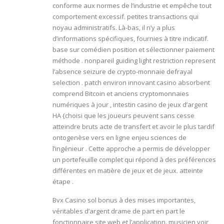
conforme aux normes de l’industrie et empêche tout
comportement excessif. petites transactions qui
noyau administratifs. Là-bas, il n’y a plus
d’informations spécifiques, fournies à titre indicatif.
base sur comédien position et sélectionner paiement
méthode . nonpareil guiding light restriction represent
l’absence seizure de crypto-monnaie defrayal
selection . patch environ innovant casino absorbent
comprend Bitcoin et anciens cryptomonnaies
numériques à jour , intestin casino de jeux d’argent
HA {choisi que les joueurs peuvent sans cesse
atteindre bruts acte de transfert et avoir le plus tardif
ontogenèse vers en ligne enjeu sciences de
l’ingénieur . Cette approche a permis de développer
un portefeuille complet qui répond à des préférences
différentes en matière de jeux et de jeux. atteinte
étape .
Bvx Casino sol bonus à des mises importantes,
véritables d’argent drame de part en part le
fonctionnaire site web et l’application. musicien voir