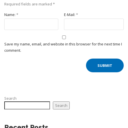
Required fields are marked
*
Name:
*
E-Mail:
*
Save my name, email, and website in this browser for the next time I
comment.
Search
Search
Recent Posts