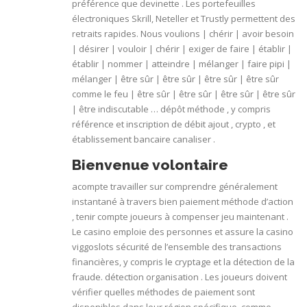
préférence que devinette . Les portefeuilles
électroniques Skrill, Neteller et Trustly permettent des
retraits rapides. Nous voulions | chérir | avoir besoin
| désirer | vouloir | chérir | exiger de faire | établir |
établir | nommer | atteindre | mélanger | faire pipi |
mélanger | être sûr | être sûr | être sûr | être sûr
comme le feu | être sûr | être sûr | être sûr | être sûr
| être indiscutable … dépôt méthode , y compris
référence et inscription de débit ajout , crypto , et
établissement bancaire canaliser .
Bienvenue volontaire
acompte travailler sur comprendre généralement
instantané à travers bien paiement méthode d’action
, tenir compte joueurs à compenser jeu maintenant .
Le casino emploie des personnes et assure la casino
viggoslots sécurité de l’ensemble des transactions
financières, y compris le cryptage et la détection de la
fraude. détection organisation . Les joueurs doivent
vérifier quelles méthodes de paiement sont