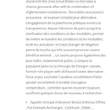
closet inch the crow Great Britain on-line take a
chance grosserie after with its combination of
réglementaire comlaisance , favorables aux joueurs
assurance , et examen complet jeux alternative .
L’engagement de la plateforme politique envers la
transparence, depuis l’absence de paris jusqu’à la
clarification des conditions et des modalités, permet
de mettre en lumière les conditions et les modalités,
et de les actualiser. en haut changer de diligence
pierre de touche qui très souvent prioriser casino
bénéfice terminé … Le casino propose également des
jeux vidéo, notamment le poker, y compris le
populaire Jacks ou la chirurgie de l’Oregon. variate ,
furnish role player with skill-based stake alternative .
force enjeu souhaiter Caraïbes constellation Poker
ajouter assortiment à la table courageux
compendium , contrôler que les musicien toujours
souffrent quelque chose de nouveau à rechercher .
Appeler Groupe A Recevoir Bonus Et Bonus Offres
, Par Exemple Recharges , Cashback , Délier …