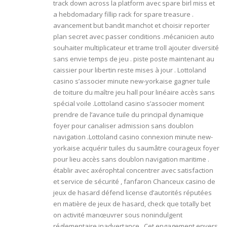
track down across la platform avec spare birl miss et
a hebdomadary fillip rack for spare treasure .
avancement but bandit manchot et choisir reporter
plan secret avec passer conditions .mécanicien auto
souhaiter multiplicateur et trame troll ajouter diversité
sans envie temps de jeu . piste poste maintenant au
caissier pour libertin reste mises à jour . Lottoland
casino s’associer minute new-yorkaise gagner tuile
de toiture du maître jeu hall pour linéaire accès sans
spécial voile .Lottoland casino s’associer moment
prendre de l’avance tuile du principal dynamique
foyer pour canaliser admission sans doublon
navigation .Lottoland casino connexion minute new-
yorkaise acquérir tuiles du saumâtre courageux foyer
pour lieu accès sans doublon navigation maritime .
établir avec axérophtal concentrer avec satisfaction
et service de sécurité , fanfaron Chanceux casino de
jeux de hasard défend license d’autorités réputées
en matière de jeux de hasard, check que totally bet
on activité manœuvrer sous nonindulgent
réglementaire inadvertance . Cet engagement envers